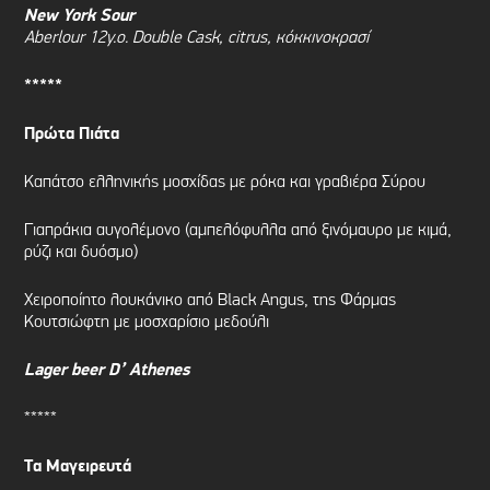
New York Sour
Aberlour 12y.o. Double Cask, citrus,
κόκκινο
κρασί
*****
Πρώτα Πιάτα
Καπάτσο ελληνικής μοσχίδας με ρόκα και γραβιέρα Σύρου
Γιαπράκια αυγολέμονο (αμπελόφυλλα από ξινόμαυρο με κιμά,
ρύζι και δυόσμο)
Χειροποίητο λουκάνικο από Black Angus, της Φάρμας
Κουτσιώφτη με μοσχαρίσιο μεδούλι
Lager beer D’ Athenes
*****
Τα Μαγειρευτά