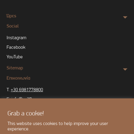
Ώρες
Social
Instagram
Facebook
YouTube
Sitemap
Επικοινωνία
T.
+30 6981778800
E.
info@oz37.com
Grab a cookie!
Βρείτε μας:
Odisseos 37, Peristeri 121 33
This website uses cookies to help improve your user
experience.