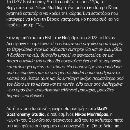
Το Oz37 Gastronomy Studio υποδέχεται στις 17/4, το
Βεργιώτικο του Νίκου Μαλλιάρα, ένα από τα καλύτερα & πιο
αγαπητά εστιατόρια για κρέας της χώρας. Ένα εστιατόριο που
κατάφερε να κάνει τη Βέροια γαστρονομικό προορισμό και να
κερδίσει αστέρι FNL.
Στην κριτική του στο FNL, τον Νοέμβριο του 2022, ο Πάνος
Δεληγιάννης σημείωνε: «
Για κάποιον που πηγαίνει πρώτη φορά,
το Βεργιώτικο είναι μια αξέχαστη εμπειρία! Ότι και αν έχει μάθει
ή διαβάσει κανείς, δύσκολα μπορεί να φανταστεί ότι σε μια
ήσυχη συνοικία της πόλης θα συναντήσει ένα από τα κορυφαία
εστιατόρια για κρέας της χώρας. Θα εκπλαγεί με την παρέλαση
από τις καράφες και τα ποτήρια της
Riedel
όπου σερβίρουν τα
κρασιά της λίστας τους και θα εκπλαγεί ακόμη περισσότερο από
τον δίσκο με τα κρέατα και τις κοπές, όλα τους από διαλεγμένα
-ένα προς ένα- αποκλειστικά ελληνικά μοσχάρια, μοσχίδες,
δαμάλες και βοδινά».
Αυτή την απολαυστική εμπειρία θα μας φέρει στο
Oz37
Gastronomy Studio,
ο παθιασμένος
Νίκος Μαλλιάρας
, η
«ψυχή» του Βεργιώτικου φέρνοντας μαζί του τα καλύτερα πιάτα
του και κρέατα από φάρμες που συνεργάζεται (θα τα δείτε πιο