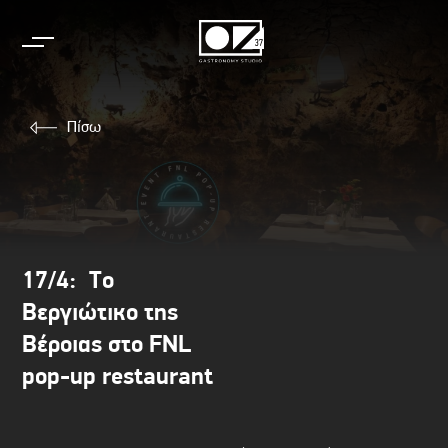
Skip
to
content
Πίσω
17/4: Το
Βεργιώτικο της
Βέροιας στο FNL
pop-up restaurant