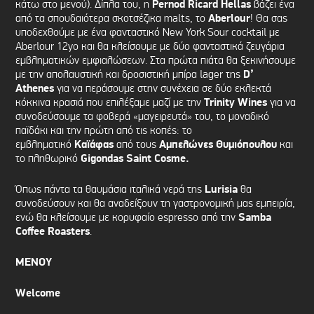
κάτω στο μενού). Δίπλα του, η
Pernod
Ricard
Hellas
βάζει ένα
από τα σπουδαιότερα σκοτσέζικα malts, το
Aberlour
! Θα σας
υποδεχθούμε με ένα φανταστικό New York Sour cocktail με
Aberlour 12yo και θα κλείσουμε με δύο φανταστικά ζευγάρια
εμβληματικών εμφιαλώσεων. Στα πρώτα πιάτα θα ξεκινήσουμε
με την απολαυστική και δροσιστική μπίρα lager της
D
’
Athenes
για να περάσουμε στην συνέχεια σε δύο εκλεκτά
κόκκινα κρασιά που επιλέξαμε μαζί με την
Trinity
Wines
για να
συνοδεύσουμε τα φοβερά «μαγειρευτά» του, το μοναδικό
παϊδάκι και την πρώτη από τις κοπές: το
εμβληματικό
Καϊάφας
από τους
Αμπελώνες Θυμιόπουλου
και
το πληθωρικό
Gigondas Saint Cosme.
Όπως πάντα τα θαυμάσια ιταλικά νερά της
Lurisia
θα
συνοδεύσουν και θα αναδείξουν τη γαστρονομική μας εμπειρία,
ενώ θα κλείσουμε με κορυφαίο espresso από την
Samba
Coffee Roasters
.
ΜΕΝΟΥ
Welcome