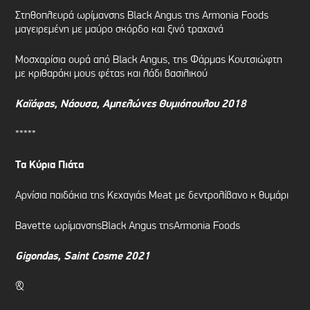
Στηθοπλευρά ωρίμανσης Black Angus της Armonia Foods
μαγειρεμένη με μαύρο σκόρδο και ξινό τραχανά
Μοσχαρίσια ουρά από Black Angus, της Φάρμας Κουτσιώφτη
με κριθαράκι μους φέτας και λάδι βασιλικού
Καϊάφας, Νάουσα, Αμπελώνες Θυμιόπουλου 2018
*****
Τα Κύρια Πιάτα
Αρνίσια παιδάκια της Κεχαγιάς Meat με δεντρολίβανο κ θυμάρι
Bavette ωρίμανσηςBlack Angus τηςArmonia Foods
Gigondas, Saint Cosme 2021
&