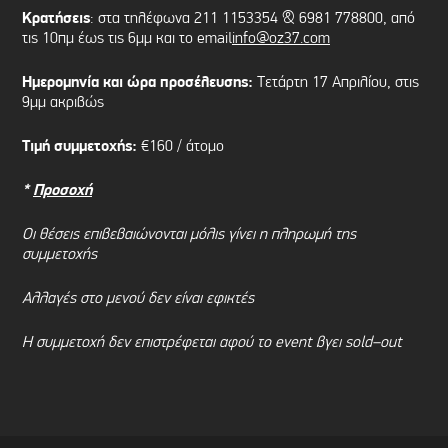
Κρατήσεις
: στα τηλέφωνα 211 1153354 & 6981 778800, από
τις 10πμ έως τις 6μμ και το email
info@oz37.com
Ημερομηνία και ώρα προσέλευσης:
Τετάρτη 17 Απριλίου, στις
9μμ ακριβώς
Τιμή συμμετοχής:
€160 / άτομο
*
Προσοχή
Οι θέσεις επιβεβαιώνονται μόλις γίνει η πληρωμή της
συμμετοχής
Αλλαγές στο μενού δεν είναι εφικτές
Η συμμετοχή δεν επιστρέφεται αφού το
event
βγει
sold
–
out