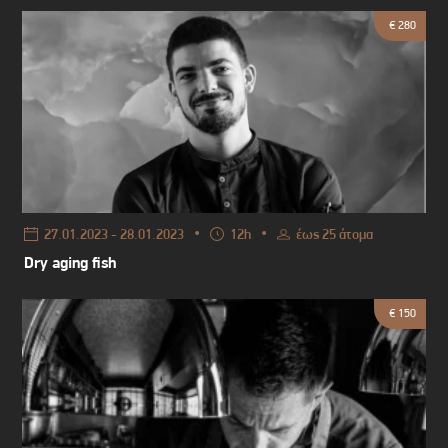
€ 280
•
•
27.01.2023 - 28.01.2023
12h
έως 25 άτομα
Dry aging fish
€ 150