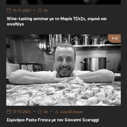
•
15.11.2023
3h
Wine-tasting seminar με τη Μαρία Τζίτζη, χημικό και
οινολόγο
€ 60
•
•
17.10.2023
4h
έως 40 άτομα
Σεμινάριο Pasta Fresca με τον Giovanni Scaraggi